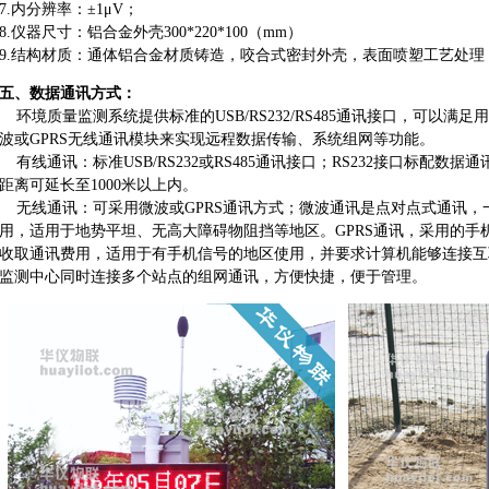
7.内分辨率：±1μV；
8.仪器尺寸：铝合金外壳300*220*100（mm）
9.结构材质：通体铝合金材质铸造，咬合式密封外壳，表面喷塑工艺处
五、数据通讯方式：
环境质量监测系统提供标准的USB/RS232/RS485通讯接口，可以
波或GPRS无线通讯模块来实现远程数据传输、系统组网等功能。
有线通讯：标准USB/RS232或RS485通讯接口；RS232接口标配数据通
距离可延长至1000米以上内。
无线通讯：可采用微波或GPRS通讯方式；微波通讯是点对点式通讯，
用，适用于地势平坦、无高大障碍物阻挡等地区。GPRS通讯，采用的手
收取通讯费用，适用于有手机信号的地区使用，并要求计算机能够连接互
监测中心同时连接多个站点的组网通讯，方便快捷，便于管理。