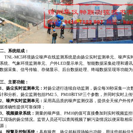
二、系统组成：
TNL-MC5环境扬尘噪声在线监测系统是由扬尘实时监测单元、噪声实
系统、气象环境监测单元、户外LED显示单元、智能数据采集处理和通
数据采集、信号传输、存储显示、后台数据处理、终端数据呈现等功能为
三、主要功能：
1、扬尘实时监测单元：
对扬尘进行连续自动监测，扬尘每30秒采集一次
计和分析。扬尘监测包括PM2.5、PM10和TSP三个参数，并同时实时上
2、噪声实时监测单元：
采用高品质的噪声监测仪器，提供全天候户外传
据准确性提供可靠保障；
3、视频摄录系统：
测量的噪声值、PM10的值可直接叠加到实时视频监
工现场的扬尘情况。监管人员还可以查阅视频了解污染情况以便采取相应
源；
4、报警及控制系统：
具有噪声、扬尘超标现场输出功能，用这些超标信