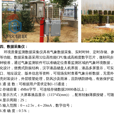
四、数据采集仪：
环境质量监测数据采集仪具有气象数据采集、实时时钟、定时存储、参
等功能。数据采集器采用32位高性能CPU集成高精度数字芯片，微秒同步
钟较准，通过气象监测软件可以准确定位查看监测区域的气象环境数据，
化设计，便携式防振结构，汉字液晶键盘人机界面，液晶多屏显示，可实
口、地址设定、版本信息等资料，可现场实时查看气象分析数据，无需外
壳封装设计，外层喷塑处理，防风沙及雨淋，且防锈防静电，有效保护监
1.通 道 数：可根据用户需求定制1-15通道；
2.存储容量：4Mbit字节，可连续存储数据20000条以上；
3.显示方式：大屏幕液晶显示（115*45(mm)），配有轻触薄膜按键，
4.显示周期：2S；
5.输入范围：0～±2.5v，4～20mA，数字信号；
6.准 确 度：0.5％；