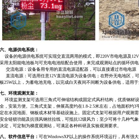
六、电源供电系统：
设备的电源供电系统可实现交直流两用的模式，即220V市电电源及12
采用太阳能电池板与可充电电池组配合使用，来完成观测站点的循环供
交流电源：设备备用专用的直流电源适配器，可以直接通过市电电源（2
直流电源：可选用任意12V直流电源为设备供电；在野外无电地区，
板25W以上，为蓄电池充电，以完成白天夜间不间断为设备供电，适用
七、
环境
观测支架：
环境监测支架可选用三角式可伸缩结构或固定式风杆结构，优质钢材设
全，安装方便。三角式支架，伸展高度约在1.8-2.5米左右，占地面积约
定在水泥地面、钢板或木材等基础设施上。固定式支架可根据用户观测需要
安全链锁功能及抗强风钢丝拉线，可抵抗12级风力；至少可将十几种气
决定，可定制为梯度观测站，可满足各种科研及实验观测要求。
八、软件信息平台：
可在WindowsXP以上的操作系统环境运行，具有