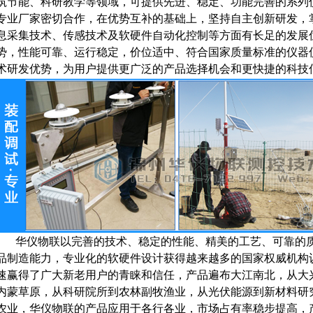
筑节能、科研教学等领域，可提供先进、稳定、功能完善的系列
专业厂家密切合作，在优势互补的基础上，坚持自主创新研发，
息采集技术、传感技术及软硬件自动化控制等方面有长足的发展
势，性能可靠、运行稳定，价位适中、符合国家质量标准的仪器
术研发优势，为用户提供更广泛的产品选择机会和更快捷的科技
华仪物联
以完善的技术、稳定的性能、精美的工艺、可靠的
品制造能力，专业化的软硬件设计获得越来越多的国家权威机构
速赢得了广大新老用户的青睐和信任，产品遍布大江南北，从大
内蒙草原，从科研院所到农林副牧渔业，从光伏能源到新材料研
农业，
华仪物联
的产品应用于各行各业，市场占有率稳步提高，