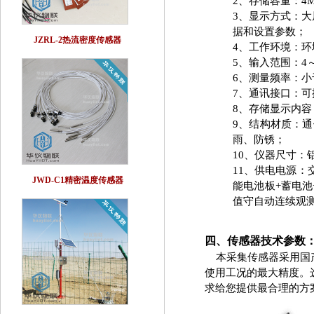
2、存储容量：4
3、显示方式：大
据和设置参数；
JZRL-2热流密度传感器
4、工作环境：环境
5、输入范围：4～20
6、测量频率：小于
7、通讯接口：可提
8、存储显示内容
9、结构材质：
雨、防锈；
10、仪器尺寸：铝
11、供电电源：交
JWD-C1精密温度传感器
能电池板+蓄电
值守自动连续观
四、
传感器技术参数
本采集传感器采用国产
使用工况的最大精度。
求给您提供最合理的方