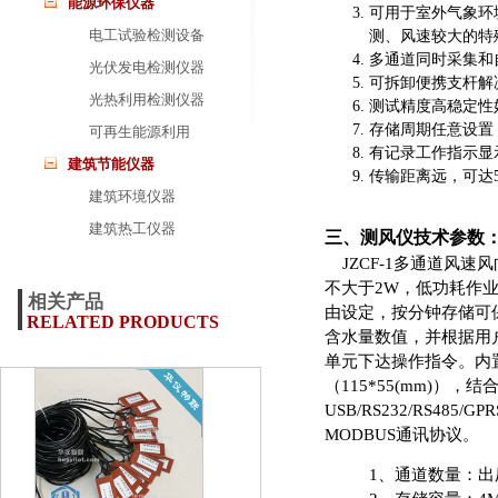
能源环保仪器
可用于室外气象环
电工试验检测设备
测、风速较大的特
多通道同时采集和
光伏发电检测仪器
可拆卸便携支杆解
光热利用检测仪器
测试精度高稳定性
存储周期任意设置
可再生能源利用
有记录工作指示显
建筑节能仪器
传输距离远，可达5
建筑环境仪器
建筑热工仪器
三、测风仪技术参数
JZCF-1多通道风速
不大于2W，低功耗作业
相关产品
由设定，按分钟存储可
RELATED PRODUCTS
含水量数值，并根据用
单元下达操作指令。内
（115*55(mm)
USB/RS232/RS4
MODBUS通讯协议。
1、通道数量：出