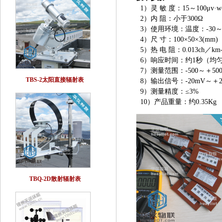
1）灵 敏 度：15～100μv·w
2）内 阻：小于300Ω
3）使用环境：温度：-30～
4）尺 寸：100×50×3(mm)
5）热 电 阻：0.013ch／km-
6）响应时间：约1秒（均
7）测量范围：-500～＋500
TBS-2太阳直接辐射表
8）输出信号：-20mV～＋
9）测量精度：≤3%
10）产品重量：约0.35Kg
TBQ-2D散射辐射表