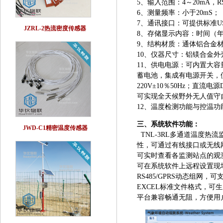
5、输入范围：4～20mA，RS-2
6、测量频率：小于20mS；
7、通讯接口：可提供标准USB
JZRL-2热流密度传感器
8、存储显示内容：时间（年
9、结构材质：通体铝合金
10、仪器尺寸：铝镁合金外壳30
11、供电电源：可内置大容
蓄电池，集成有电源开关，
220V±10％50Hz；直
可实现全天候野外无人值守
12、温度检测功能与控温
三、系统软件功能：
JWD-C1精密温度传感器
TNL-3RL多通道温度热
性，可通过有线接口或无线
可实时查看各监测站点的观
可在系统软件上远程设置现
RS485/GPRS动态组
EXCEL标准文件格式，可
平台兼容畅通无阻，方便用