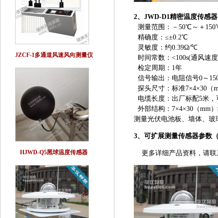
2、JWD-D1精密温度传感
测量范围：－50℃～＋150
精确度：≤±0.2℃
灵敏度：约0.39Ω/℃
JZCF-1多通道风速风向测量仪
时间常数：<100s(通风速度2.
检定周期：1年
信号输出：电阻信号0～150
探头尺寸：标准7×4×30（
电缆长度：出厂标配5米，
外部结构：7×4×30（m
测量光伏电池板、墙体、玻
3、可扩展测量传感器参数
HJWD-Q5黑球温度传感器
更多详细产品资料，请联系我们