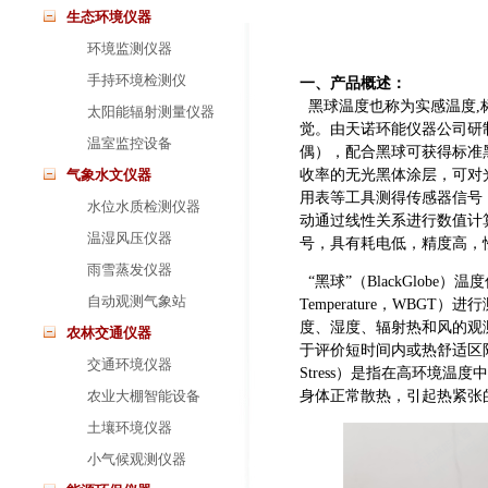
生态环境仪器
环境监测仪器
手持环境检测仪
一、产品概述：
黑球温度也称为实感温度,
太阳能辐射测量仪器
觉。由天诺环能仪器公司研制
温室监控设备
偶），配合黑球可获得标准
气象水文仪器
收率的无光黑体涂层，可对
用表等工具测得传感器信号
水位水质检测仪器
动通过线性关系进行数值计
温湿风压仪器
号，具有耗电低，精度高，
雨雪蒸发仪器
“黑球”（BlackGlobe
自动观测气象站
Temperature，WB
度、湿度、辐射热和风的观
农林交通仪器
于评价短时间内或热舒适区
交通环境仪器
Stress）是指在高环境
农业大棚智能设备
身体正常散热，引起热紧张
土壤环境仪器
小气候观测仪器