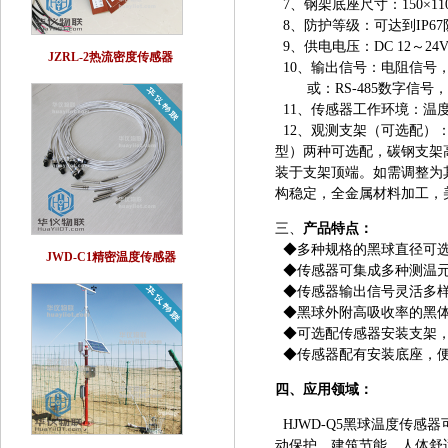
7、钢架底座尺寸：150×1
8、防护等级：可达到IP6
9、供电电压：DC 12～2
JZRL-2热流密度传感器
10、输出信号：电阻信号，或
或：RS-485数字信号，
11、传感器工作环境：温度-4
12、观测支架（可选配）：黑
型）两种可选配，碳钢支架高
装于支架顶端。如需调整为
构稳定，全金属材料加工，
三、
产品特点：
◆多种规格的黑球直径可
JWD-C1精密温度传感器
◆传感器可集成多种测温元
◆传感器输出信号灵活多
◆黑球外附高吸收率的黑体
◆可选配传感器安装支架，
◆传感器配有安装底座，
四、应用领域：
HJWD-Q5黑球温度传
动保护，建筑节能、人体舒