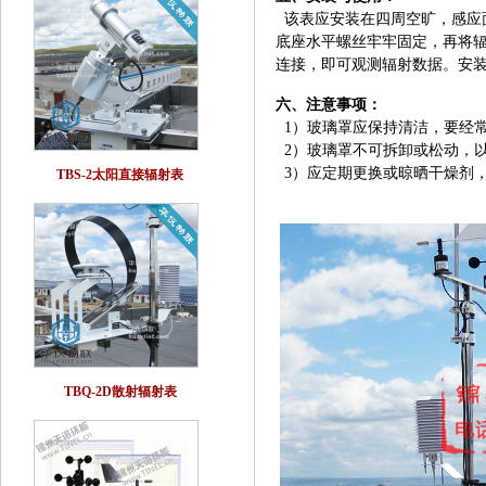
该表应安装在四周空旷，感应
底座水平螺丝牢牢固定，再将辐
连接，即可观测辐射数据。安
六、注意事项：
1）玻璃罩应保持清洁，要经
2）玻璃罩不可拆卸或松动，
3）应定期更换或晾晒干燥剂
TBS-2太阳直接辐射表
TBQ-2D散射辐射表