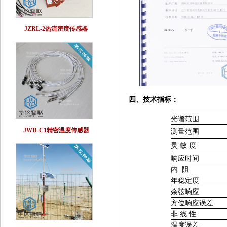
JZRL-2热流密度传感器
四、技术指标：
光谱范围
JWD-C1精密温度传感器
测量范围
灵 敏 度
响应时间
内
阻
年稳定度
余弦响应
方位响应误差
非 线 性
温度误差