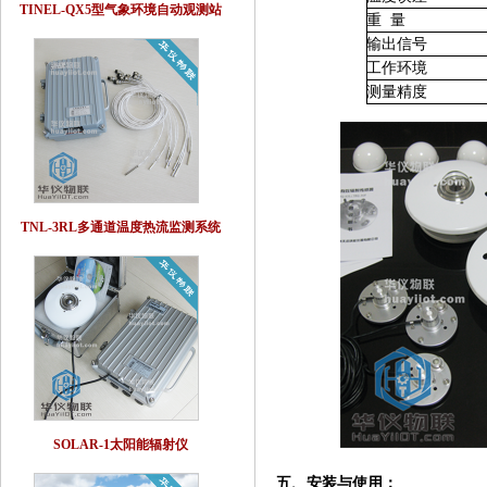
TINEL-QX5型气象环境自动观测站
重
量
输出信号
工作环境
测量精度
TNL-3RL多通道温度热流监测系统
SOLAR-1太阳能辐射仪
五、
安装与使用
：