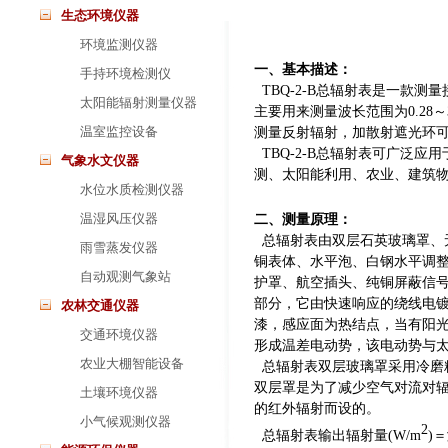
生态环境仪器
环境监测仪器
一、基本描述：
手持环境检测仪
T
BQ
-2-B
总辐射表是一款测量
太阳能辐射测量仪器
主要用来测量波长范围为0.
28
～
温室监控设备
测量反射辐射，加散射遮光环
T
BQ
-2-B
总辐射表可广泛应用
气象水文仪器
测、太阳能利用、农业、建筑
水位水质检测仪器
温湿风压仪器
二、
测量原理：
总辐射表由双层石英玻璃罩、
雨雪蒸发仪器
铜表体、水平泡、白钢水平调
自动观测气象站
护罩、航空插头、纯铜屏蔽信
部分，它由快速响应的绕线电镀
农林交通仪器
漆，感应面为热结点，当有阳
交通环境仪器
形成温差电动势，该电动势与
农业大棚智能设备
总辐射表双层玻璃罩采用冷磨
双层罩是为了减少空气对流对
土壤环境仪器
的红外辐射而设的。
小气候观测仪器
2
总辐射表输出辐射量(W/m
)