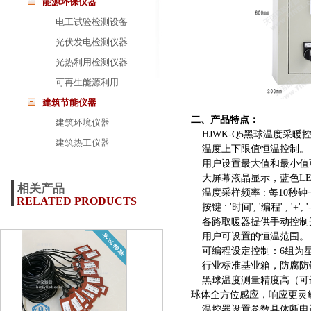
能源环保仪器
电工试验检测设备
光伏发电检测仪器
光热利用检测仪器
可再生能源利用
建筑节能仪器
二、产品特点：
建筑环境仪器
HJWK-Q5黑球温度采
建筑热工仪器
温度上下限值恒温控制。
用户设置最大值和最小值
大屏幕液晶显示，蓝色LE
相关产品
温度采样频率 : 每10秒钟
RELATED PRODUCTS
按键 : '时间', '编程' , '+', '
各路取暖器提供手动控制开
用户可设置的恒温范围。
可编程设定控制：6组为星
行业标准基业箱，防腐防锈，适
黑球温度测量精度高（可达
球体全方位感应，响应更灵
温控器设置参数具体断电