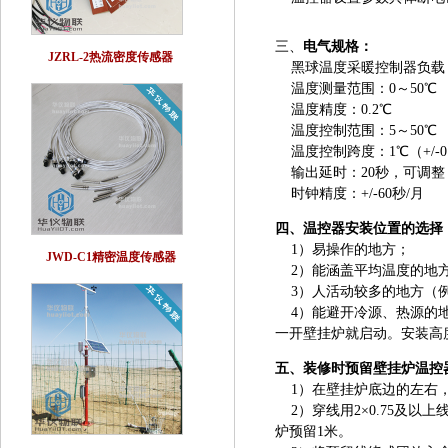
三、
电气规格：
JZRL-2热流密度传感器
黑球温度采暖控制器负载：AC 
温度测量范围：0～50℃
温度精度：0.2℃
温度控制范围：5～50℃
温度控制跨度：1℃（+/-0
输出延时：20秒，可调整
时钟精度：+/-60秒/月
四、
温控器安装位置的选择
1）易操作的地方；
JWD-C1精密温度传感器
2）能涵盖平均温度的地
3）人活动较多的地方（
4）能避开冷源、热源的地
一开壁挂炉就启动。安装高度
五、
装修时预留壁挂炉温控
1）在壁挂炉底边的左右
2）穿线用2×0.75及以
炉预留1米。