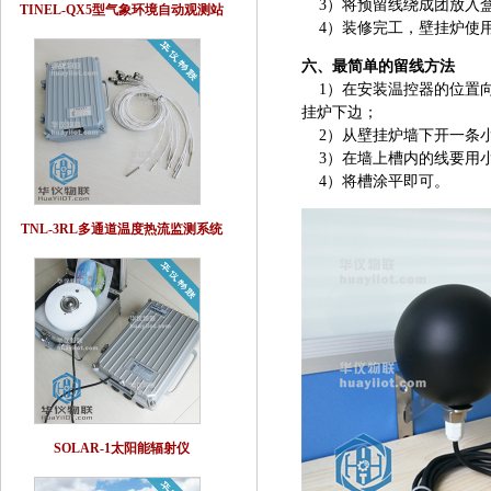
3）将预留线绕成团放入盒
TINEL-QX5型气象环境自动观测站
4）装修完工，壁挂炉使用
六、
最简单的留线方法
1）在安装温控器的位置向
挂炉下边；
2）从壁挂炉墙下开一条小
3）在墙上槽内的线要用
4）将槽涂平即可。
TNL-3RL多通道温度热流监测系统
SOLAR-1太阳能辐射仪