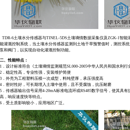
TDR-6土壤水分传感器与TINEL-5DS土壤墒情数据采集仪及ZGK-
能灌溉控制系统，当土壤水分传感器监测到土地干旱预警值时，测控系统
泵和阀门，以实现自动化灌溉控制功能。
二、性能特点：
1．设计标准符合《土壤墒情监测规范SL000-2005中华人民共和国水利
2．稳定性高，专业性强，安装维护简便
3．外壳为工程塑料压模一次成型，料纯壁厚，承压强度高
4．密封性好，可长期埋入土壤中使用，且不受腐蚀，抗压耐磨
5．传感器输出信号采用4-20mA标准电流环或RS485数字信号，使其
高，响应速度快等特点。
6．受土质影响较小，应用地区广泛。