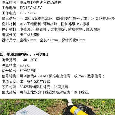
响应时间：响应在1秒内进入稳态过程
工作电压：DC 12V 或 5V
工作电流：10～20mA
输出信号：4～20mA标准电流环、RS485数字信号，或：0～2.5V电压信
密封材料：ABS工程塑料+环氧树脂，防护等级IP68标准
探针材料：电镀316不锈钢针，导电性好，防腐抗锈，经久耐用
电缆长度：出厂标配5米
设计尺寸：直径50mm，全长200mm，探针长度80mm
四、地温测量指标：（可选配）
测量范围：－40～80℃
测量精度：±0.2℃
信号输出：标准铂电阻
信号转换：可转换为4～20MA标准电流信号，或RS485数字信号；
电缆长度：出厂标配5米屏蔽线
芯片封装：304不锈钢圆柱外壳，防腐抗锈
集成封装：可与土壤水分传感器集成封装为一体传感器。