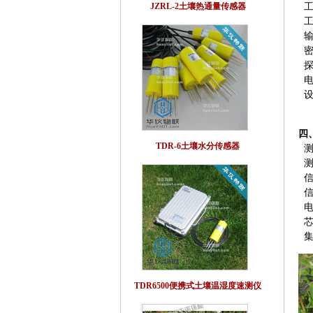
JZRL-2土壤热通量传感器
工作
工
输
密
探
电
设
四
TDR-6土壤水分传感器
测
测
信
信
电
芯
集
TDR6500便携式土壤温湿度速测仪