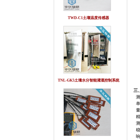
TWD-C1土壤温度传感器
TNL-GK5土壤水分智能灌溉控制系统
三
测
单
量
精
测
稳
响