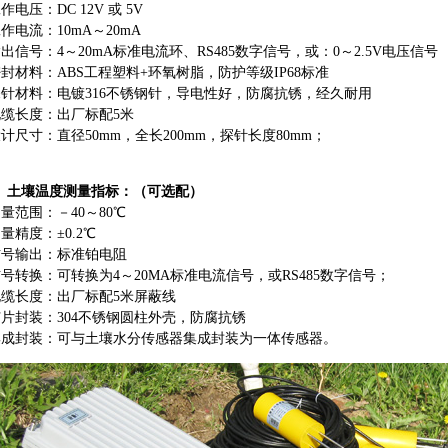
电压：DC 12V 或 5V
作电流：10mA～20mA
出信号：4～20mA标准电流环、RS485数字信号，或：0～2.5V电压信号
封材料：ABS工程塑料+环氧树脂，防护等级IP68标准
针材料：电镀316不锈钢针，导电性好，防腐抗锈，经久耐用
缆长度：出厂标配5米
计尺寸：直径50mm，全长200mm，探针长度80mm；
、土壤温度测量指标：（可选配）
量范围：－40～80℃
量精度：±0.2℃
号输出：标准铂电阻
号转换：可转换为4～20MA标准电流信号，或RS485数字信号；
缆长度：出厂标配5米屏蔽线
片封装：304不锈钢圆柱外壳，防腐抗锈
成封装：可与土壤水分传感器集成封装为一体传感器。