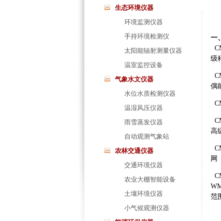
生态环境仪器
环境监测仪器
手持环境检测仪
一
C
太阳能辐射测量仪器
级
温室监控设备
C
气象水文仪器
偶
水位水质检测仪器
C
温湿风压仪器
C
雨雪蒸发仪器
高
自动观测气象站
C
农林交通仪器
网（
交通环境仪器
C
农业大棚智能设备
W
土壤环境仪器
范
小气候观测仪器