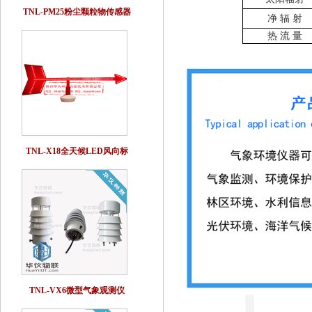
TNL-PM25粉尘颗粒物传感器
净
辐
射
热 流 量
TNL-X18全天候LED风向标
TNL-VX6微型气象观测仪