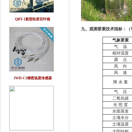
QBY-1新型轻质百叶箱
九、观测要素技术指标：
（
气象要素
气 温
相对湿度
露 点
风 向
风 速
JWD-C1精密温度传感器
降 水 量
气 压
二氧化碳
光 照 度
水面蒸发
土壤水分
土壤温度
太阳
辐射