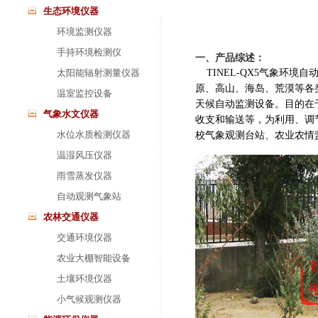
生态环境仪器
环境监测仪器
手持环境检测仪
一、产品综述：
太阳能辐射测量仪器
TINEL-QX5气象环
原、高山、海岛、荒漠等各
温室监控设备
天候自动监测设备。目的在
气象水文仪器
收支和输送等，为利用、调
水位水质检测仪器
校气象观测台站、农业农情
温湿风压仪器
雨雪蒸发仪器
自动观测气象站
农林交通仪器
交通环境仪器
农业大棚智能设备
土壤环境仪器
小气候观测仪器