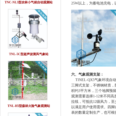
TNC-NL3型农林小气候自动观测站
25W以上，为蓄电池充电
TNL-5C型超声波测风气象站
六、气象
观测支架：
TINEL-QX5气象环境
三脚式支架，不锈钢材质，防
积约3平方米，三个地脚预
观测需要选择1-
12
米不同高
拉线，可抵抗12级风力，
TNL-H5型森林火险气象观测站
以满足用户使用需求。四脚
表的数量定制生产，也可根