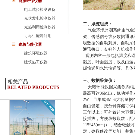
能源环保仪器
电工试验检测设备
光伏发电检测仪器
二、系统组成：
光热利用检测仪器
气象环境监测系统
由气象
可再生能源利用
架
、传感信号线及数据通讯
境
数据
的自动观测、自动
采
建筑节能仪器
通讯接口，
友好的人机
操作
建筑环境仪器
观测内容一般包括温度和湿
建筑热工仪器
湿度、叶面温度，以及由这
碳输送和水汽输送等。具体
三、
数据采集仪：
相关产品
RELATED PRODUCTS
天诺环能数据采集仪内核
最高可达36MHz，低功耗
2W，且集成4Mbit大容量
自由设定，按分钟存储可保
三年以上；可外置超大容量
接插拔，方便录数取数；配
115*45(mm)），结合
定，参数修改等功能，并集成有U