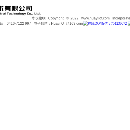
华仪物联 Copyright © 2022 www.huayiiot.com Incorporated.
：0416-7122 997 电子邮箱：HuayiIOT@163.com