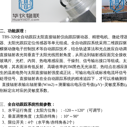
二、功能原理：
TBS-320全自动跟踪太阳直接辐射仪由跟踪驱动器、精密电机、微处
器、太阳光跟踪定位传感器等单元组成。全自动跟踪系统采用二维跟踪驱
横驱动微电子控制技术等自动跟踪技术，结合轨迹算法和光点效应自动调
直接辐射表光筒垂直于太阳光线照射角度，从而达到辐射感应面完全接收
玻璃片、光栏、内筒、热电堆感应面、干燥剂、信号输出接口等组成。太
电堆，其表面涂有低反射、高吸收率的3M黑色无光涂层。热结点在感应
生的温差电势与太阳直接辐射强度成正比，可输出电压或标准电流环信号，
处理信号。直接辐射表在全自动跟踪系统的精准追踪下，才可以准确测得
直接辐射表输出辐射量(W/m2)＝测量输出电压信号值(μV)÷灵敏度系数(μ
别标定出对应的灵敏度系数。
三、
全自动跟踪系统性能参数：
1、水平运行角度（太阳方位角）：-120～+120°（可调节）
2、垂直调整角度（太阳赤纬角）：10°～90°
3、限位开关：4个（水平角/赤纬角各2个）