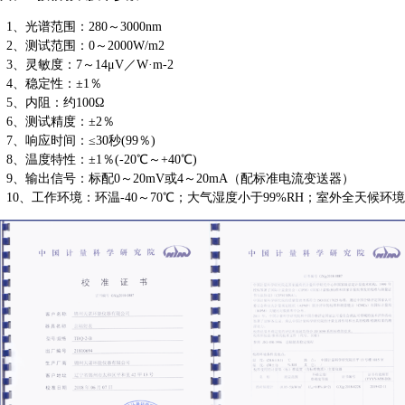
1、光谱范围：280～3000nm
2、测试范围：0～2000W/m2
3、灵敏度：7～14μV／W·m-2
4、稳定性：±1％
5、内阻：约100Ω
6、测试精度：±2％
7、响应时间：≤30秒(99％)
8、温度特性：±1％(-20℃～+40℃)
9、输出信号：标配0～20mV或4～20mA（配标准电流变送器）
10、工作环境：环温-40～70℃；大气湿度小于99%RH；室外全天候环