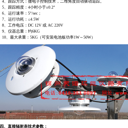
4、跟踪方式：微电子控制技术，二维角度自动驱动追踪。
5、跟踪精度：4小时小于±0.2°
6、运行速率：5°/sec；
7、运行功耗：≤4.5W
8、工作电压：DC 12V 或 AC 220V
9、仪器总重：约6KG
10、最大承重：5KG（可安装电池板功率1W～50W）
四、直接辐射表技术参数：