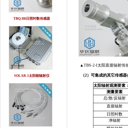
TBQ-H6日照时数传感器
▲TBS-2-I太阳直接辐射传
（2）可集成的其它传感器
SOLAR-1太阳能辐射仪
太阳辐射观测要素
测量
要素
总/散/反辐射
直接辐射
日照时数
净
辐
射