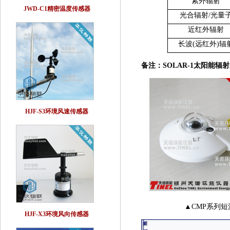
紫外辐射
JWD-C1精密温度传感器
光合辐射
/光量
近
红外辐射
长波(
远红外
)
辐
备注：SOLAR-1太阳能辐射
HJF-S3环境风速传感器
▲CMP系列
HJF-X3环境风向传感器