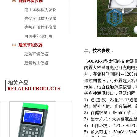
能源环保仪器
电工试验检测设备
光伏发电检测仪器
光热利用检测仪器
可再生能源利用
建筑节能仪器
二、技术参数：
建筑环境仪器
SOLAR-1型太阳能辐射
建筑热工仪器
内置大容量锂电池可充电电源
片，存储时间间隔1～12
储控制器后，可外置超大容
相关产品
示屏，结合轻触薄膜按键，可实
RELATED PRODUCTS
等多种通讯接口，灵活组网，
1）通 道 数：标配1～1
射、紫外辐射、光合辐射、红
2）存储容量：4Mbit字节，
3）显示方式：大屏幕液晶显
4）工作环境：-40℃～+80
5）输入范围：
-50mV～50