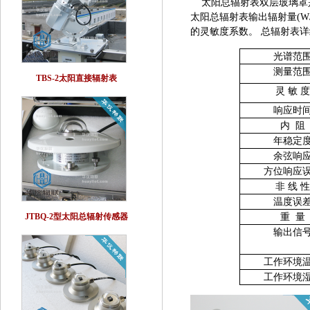
太阳总辐射表双层玻璃罩
太阳总辐射表输出辐射量(W/
的灵敏度系数。
总辐射表详
光谱范
测量范
TBS-2太阳直接辐射表
灵 敏 
响应时
内
阻
年稳定
余弦响
方位响应
非 线 
温度误
JTBQ-2型太阳总辐射传感器
重
量
输出信
工作环境
工作环境