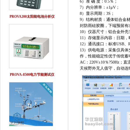
6）准 确 度：0.5％；
7）内分辨率：±1μV；
8）显示周期：3S；
PROVA200太阳能电池分析仪
9）结构材质：通体铝合金
封防雨硅胶圈，下端预留有
10）仪器尺寸：铝合金外壳300
11）存储显示内容：日期
12）通讯接口：标准USB、R
13）供电电源：采集仪具
作，性能稳定性优于传统蓄
AC：220V±10％?50
天候野外无人值守，自动连
PROVA-8500电力节能测试仪