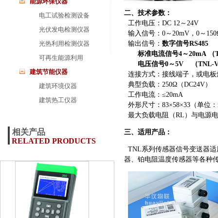
能源环保仪器
二、技术参数：
电工试验检测设备
工作电压：DC 12～24V
光伏发电检测仪器
输入信号：0～20mV，0～150
光热利用检测仪器
输出信号：
数字信号RS485 （
标准电流信号4～20mA （T
可再生能源利用
电压信号0～5V （TNL-
建筑节能仪器
连接方式：接线端子，或电板
典型负载：250Ω（DC24V）
建筑环境仪器
工作电流：≤20mA
建筑热工仪器
外形尺寸：83×58×33（单位
最大负载电阻（RL）与电源电压（V
相关产品
三、适用产品：
RELATED PRODUCTS
TNL系列传感器信号变送器
器、铂电阻温度传感器等各种