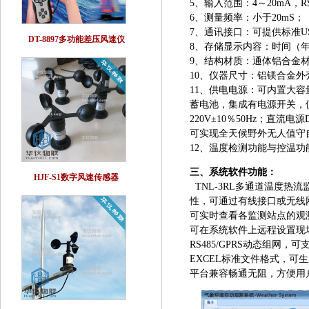
5、输入范围：4～20mA，RS-2
6、测量频率：小于20mS；
7、通讯接口：可提供标准USB
DT-8897多功能差压风速仪
8、存储显示内容：时间（年
9、结构材质：通体铝合金
10、仪器尺寸：铝镁合金外壳30
11、供电电源：可内置大容
蓄电池，集成有电源开关，
220V±10％50Hz；直
可实现全天候野外无人值守
12、温度检测功能与控温
三、系统软件功能：
HJF-S1数字风速传感器
TNL-3RL多通道温度热
性，可通过有线接口或无线
可实时查看各监测站点的观
可在系统软件上远程设置现
RS485/GPRS动态组
EXCEL标准文件格式，可
平台兼容畅通无阻，方便用