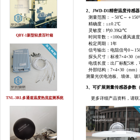
2、JWD-D1精密温度传感
测量范围：－50℃～＋150
精确度：≤±0.2℃
灵敏度：约0.39Ω/℃
QBY-1新型轻质百叶箱
时间常数：<100s(通风速度2.
检定周期：1年
信号输出：电阻信号0～150
探头尺寸：标准7×4×30（
电缆长度：出厂标配5米，
外部结构：7×4×30（m
测量光伏电池板、墙体、玻
3、可扩展测量传感器参数
TNL-3RL多通道温度热流监测系统
更多详细产品资料，请联系我们