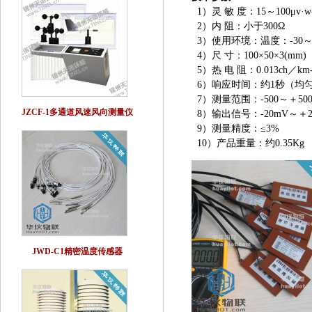
1）灵 敏 度：15～100μv·w
2）内 阻：小于300Ω
3）使用环境：温度：-30～
4）尺 寸：100×50×3(mm)
5）热 电 阻：0.013ch／km-
6）响应时间：约1秒（均
7）测量范围：-500～＋500
JZCF-1多通道风速风向测量仪
8）输出信号：-20mV～＋
9）测量精度：≤3%
10）产品重量：约0.35Kg
JWD-C1精密温度传感器