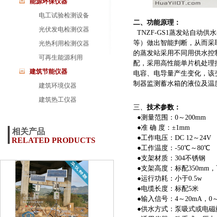
能源环保仪器
电工试验检测设备
二、功能原理：
光伏发电检测仪器
TNZF-GS1蒸发站自动
等）做出智能判断，从而采
光热利用检测仪器
的蒸发站采用不同用供水控
可再生能源利用
配，采用高性能单片机处理
建筑节能仪器
电容、电导量产生变化，该
制器监测蓄水箱的液位及温
建筑环境仪器
建筑热工仪器
三、
技术参数：
●测量范围：0～200mm
●准 确 度：±1mm
相关产品
●工作电压：DC 12～24V
RELATED PRODUCTS
●工作温度：-50℃～80℃
●支架材质：304不锈钢
●支架高度：标配350mm
●运行功耗：小于0.5w
●电缆长度：标配5米
●输入信号：4～20mA，0～
●供水方式：泵吸式或电磁